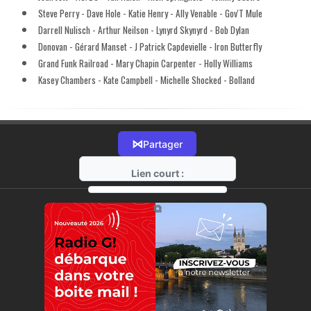
Steve Perry - Dave Hole - Katie Henry - Ally Venable - Gov'T Mule
Darrell Nulisch - Arthur Neilson - Lynyrd Skynyrd - Bob Dylan
Donovan - Gérard Manset - J Patrick Capdevielle - Iron Butterfly
Grand Funk Railroad - Mary Chapin Carpenter - Holly Williams
Kasey Chambers - Kate Campbell - Michelle Shocked - Bolland
⋈
Partager
Lien court :
https://radio-g.fr?14875
⧉