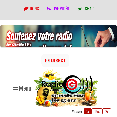
DONS
LIVE VIDÉO
TCHAT'
EN DIRECT
Menu
Vitesse :
1x
1.5x
2x