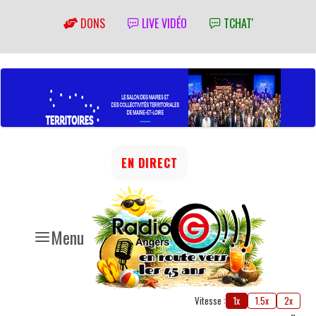
DONS
LIVE VIDÉO
TCHAT'
EN DIRECT
Menu
Vitesse :
1x
1.5x
2x