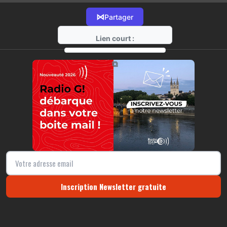
⋈
Partager
Lien court :
https://radio-g.fr?14864
⧉
Inscription Newsletter gratuite