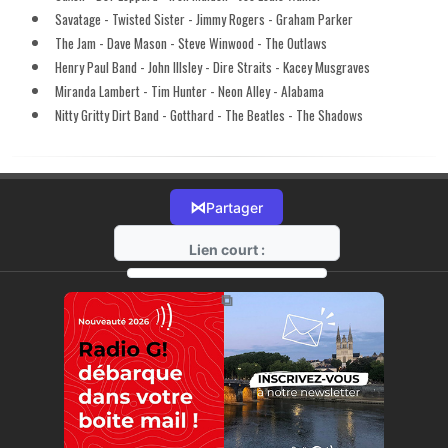
Savatage - Twisted Sister - Jimmy Rogers - Graham Parker
The Jam - Dave Mason - Steve Winwood - The Outlaws
Henry Paul Band - John Illsley - Dire Straits - Kacey Musgraves
Miranda Lambert - Tim Hunter - Neon Alley - Alabama
Nitty Gritty Dirt Band - Gotthard - The Beatles - The Shadows
⋈
Partager
Lien court :
https://radio-g.fr?14774
⧉