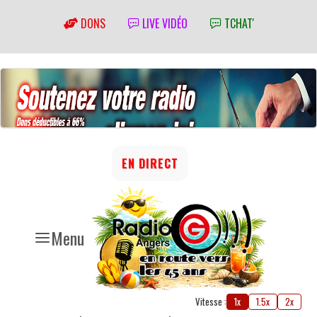
DONS
LIVE VIDÉO
TCHAT'
EN DIRECT
Menu
Vitesse :
1x
1.5x
2x