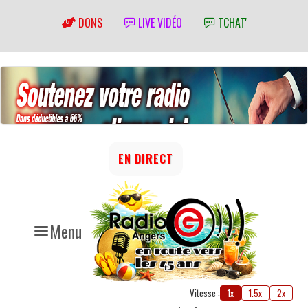
DONS
LIVE VIDÉO
TCHAT'
EN DIRECT
Menu
Vitesse :
1x
1.5x
2x