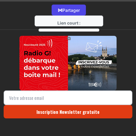
⋈
Partager
Lien court :
https://radio-g.fr?14733
⧉
Inscription Newsletter gratuite