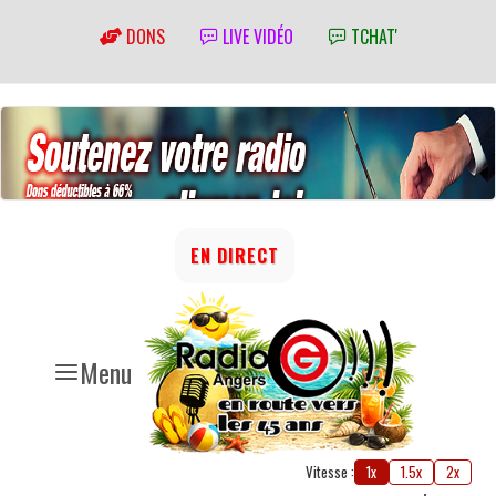
DONS
LIVE VIDÉO
TCHAT'
EN DIRECT
Menu
Vitesse :
1x
1.5x
2x