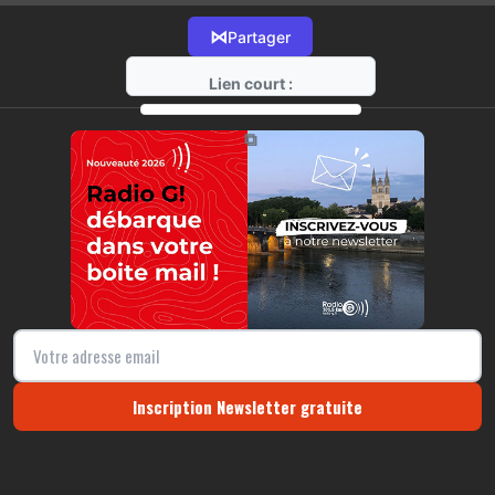
⋈
Partager
Lien court :
https://radio-g.fr?14635
⧉
Inscription Newsletter gratuite