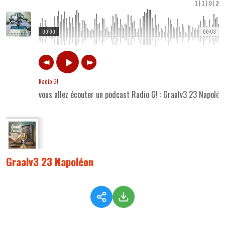
1
|
1
|
0
|
2
00:00
00:03
Radio G!
vous allez écouter un podcast Radio G! : Graalv3 23 Napoléo
Graalv3 23 Napoléon