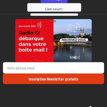
Lien court :
https://radio-g.fr?14504
⧉
Inscription Newsletter gratuite