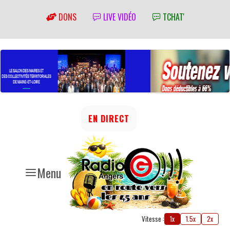
DONS
LIVE VIDÉO
TCHAT'
EN DIRECT
Menu
Vitesse :
1x
1.5x
2x