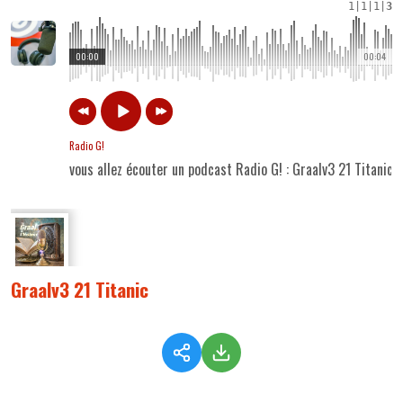
1
|
1
|
1
|
3
00:00
00:04
Radio G!
vous allez écouter un podcast Radio G! : Graalv3 21 Titanic
Graalv3 21 Titanic