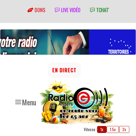
DONS
LIVE VIDÉO
TCHAT'
EN DIRECT
Menu
Vitesse :
1x
1.5x
2x