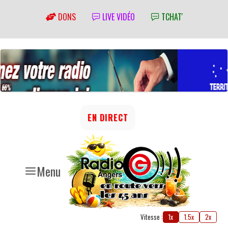
DONS
LIVE VIDÉO
TCHAT'
EN DIRECT
Menu
Vitesse :
1x
1.5x
2x