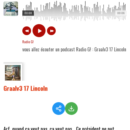
00:00
00:06
Radio G!
vous allez écouter un podcast Radio G! : Graalv3 17 Lincoln
Graalv3 17 Lincoln
Arf, quand ça veut pas, ça veut pas… Ce président ne put