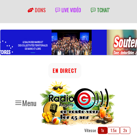
DONS
LIVE VIDÉO
TCHAT'
EN DIRECT
Menu
Vitesse :
1x
1.5x
2x