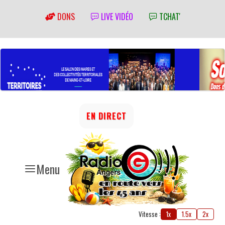
DONS
LIVE VIDÉO
TCHAT'
EN DIRECT
Menu
Vitesse :
1x
1.5x
2x