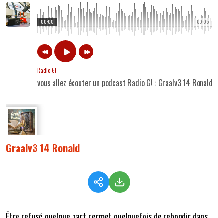
00:00
00:05
Radio G!
vous allez écouter un podcast Radio G! : Graalv3 14 Ronald
Graalv3 14 Ronald
Être refusé quelque part permet quelquefois de rebondir dans