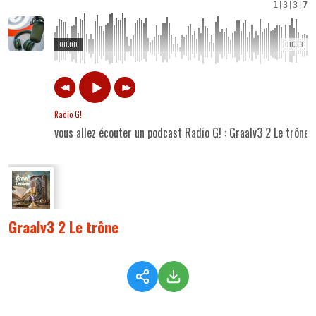
1
|
3
|
3
|
7
00:00
00:03
Radio G!
vous allez écouter un podcast Radio G! : Graalv3 2 Le trône
Graalv3 2 Le trône