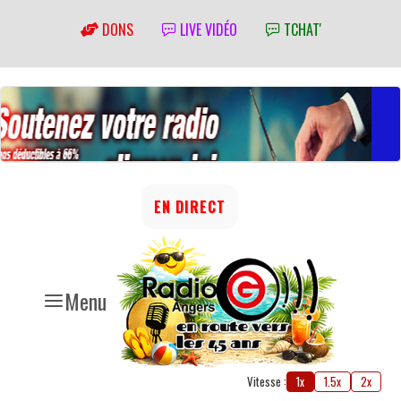
DONS
LIVE VIDÉO
TCHAT'
EN DIRECT
Menu
Vitesse :
1x
1.5x
2x