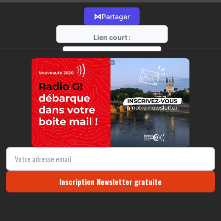
⋈
Partager
Lien court :
https://radio-g.fr?14283
⧉
Inscription Newsletter gratuite