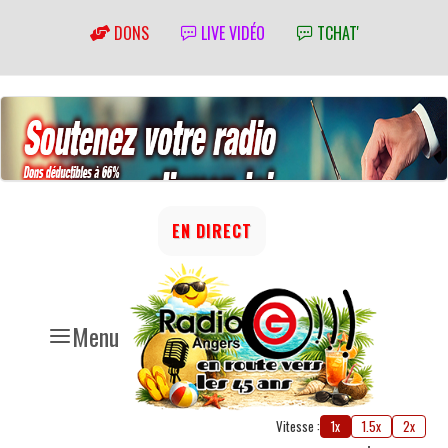
DONS
LIVE VIDÉO
TCHAT'
EN DIRECT
Menu
Vitesse :
1x
1.5x
2x