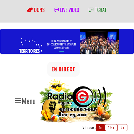
DONS
LIVE VIDÉO
TCHAT'
EN DIRECT
Menu
Vitesse :
1x
1.5x
2x