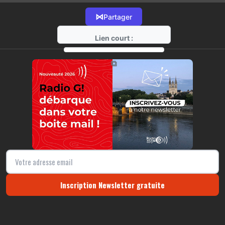
⋈
Partager
Lien court :
https://radio-g.fr?14263
⧉
Inscription Newsletter gratuite