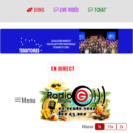
DONS
LIVE VIDÉO
TCHAT'
EN DIRECT
Menu
Vitesse :
1x
1.5x
2x