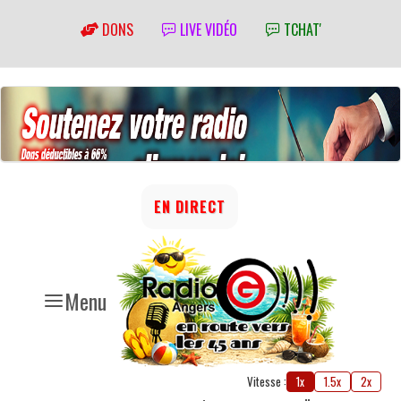
DONS
LIVE VIDÉO
TCHAT'
EN DIRECT
Menu
Vitesse :
1x
1.5x
2x