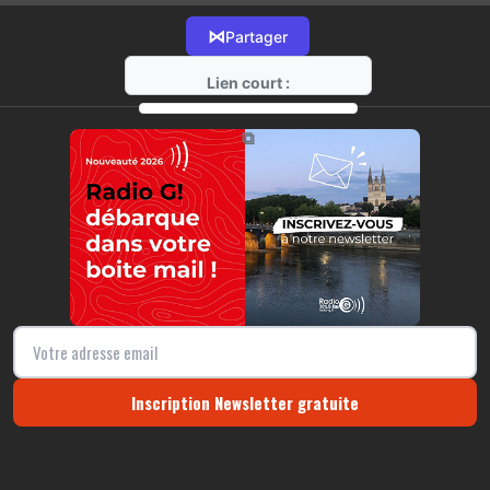
⋈
Partager
Lien court :
https://radio-g.fr?14061
⧉
Inscription Newsletter gratuite