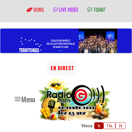
DONS
LIVE VIDÉO
TCHAT'
EN DIRECT
Menu
Vitesse :
1x
1.5x
2x