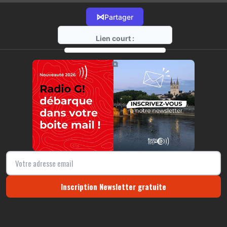
⋈
Partager
Lien court :
https://radio-g.fr?14019
⧉
Inscription Newsletter gratuite