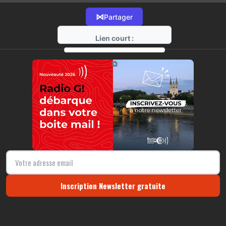
⋈
Partager
Lien court :
https://radio-g.fr?13894
⧉
Inscription Newsletter gratuite