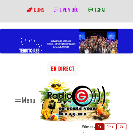
DONS
LIVE VIDÉO
TCHAT'
EN DIRECT
Menu
Vitesse :
1x
1.5x
2x