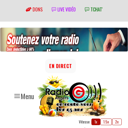
DONS
LIVE VIDÉO
TCHAT'
EN DIRECT
Menu
Vitesse :
1x
1.5x
2x