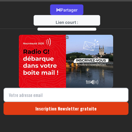
⋈
Partager
Lien court :
https://radio-g.fr?13598
⧉
Inscription Newsletter gratuite