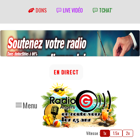
DONS
LIVE VIDÉO
TCHAT'
EN DIRECT
Menu
Vitesse :
1x
1.5x
2x