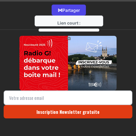
⋈
Partager
Lien court :
https://radio-g.fr?13571
⧉
Inscription Newsletter gratuite