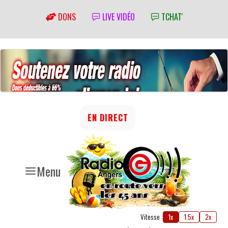
DONS
LIVE VIDÉO
TCHAT'
EN DIRECT
Menu
Vitesse :
1x
1.5x
2x