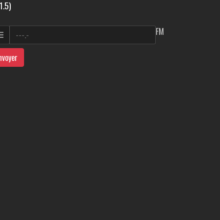
1.5)
FM
nvoyer