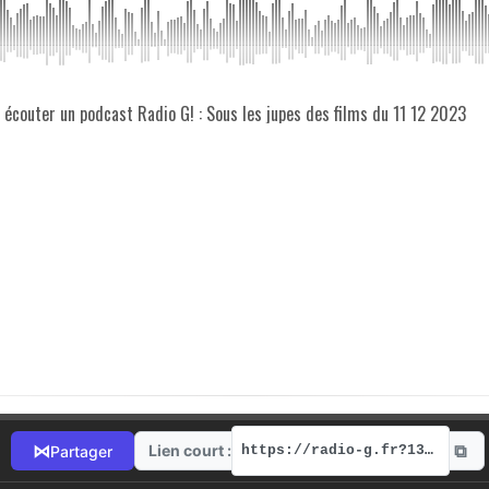
z écouter un podcast Radio G! : Sous les jupes des films du 11 12 2023
⧉
⋈
Lien court :
Partager
https://radio-g.fr?13412