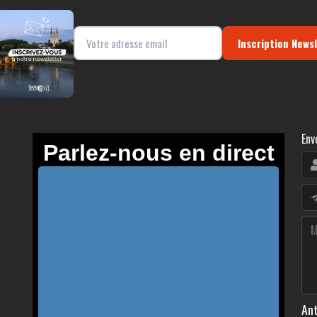
Inscription News
Env
Ant