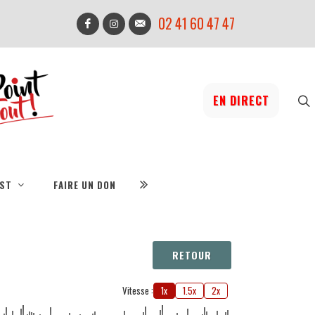
02 41 60 47 47
EN DIRECT
IST
FAIRE UN DON
RETOUR
Vitesse :
1x
1.5x
2x