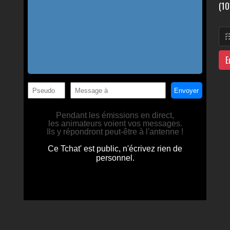
(10
E