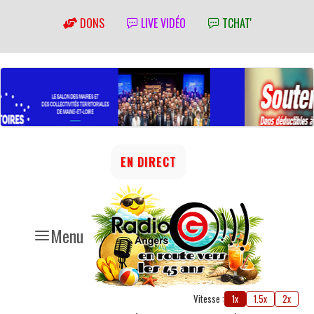
DONS
LIVE VIDÉO
TCHAT'
EN DIRECT
Menu
Vitesse :
1x
1.5x
2x