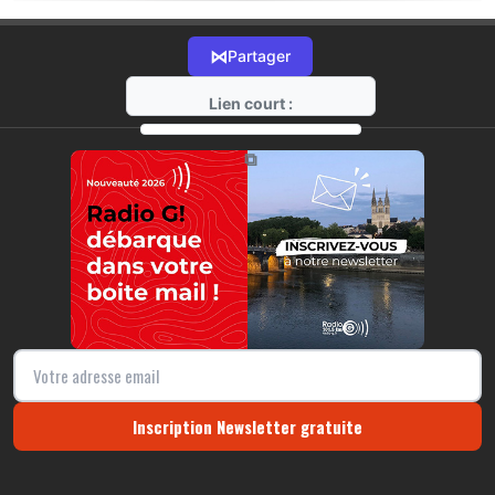
⋈
Partager
Lien court :
https://radio-g.fr?13362
⧉
Inscription Newsletter gratuite