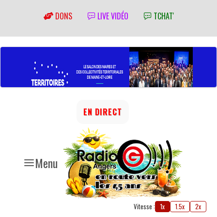
DONS
LIVE VIDÉO
TCHAT'
EN DIRECT
Menu
Vitesse :
1x
1.5x
2x