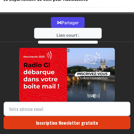
⋈
Partager
Lien court :
https://radio-g.fr?12945
⧉
Inscription Newsletter gratuite