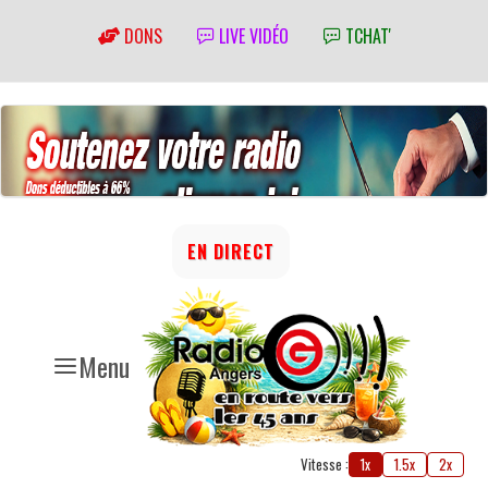
DONS
LIVE VIDÉO
TCHAT'
EN DIRECT
Menu
Vitesse :
1x
1.5x
2x