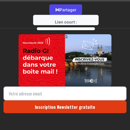
⋈
Partager
Lien court :
https://radio-g.fr?12591
⧉
Inscription Newsletter gratuite