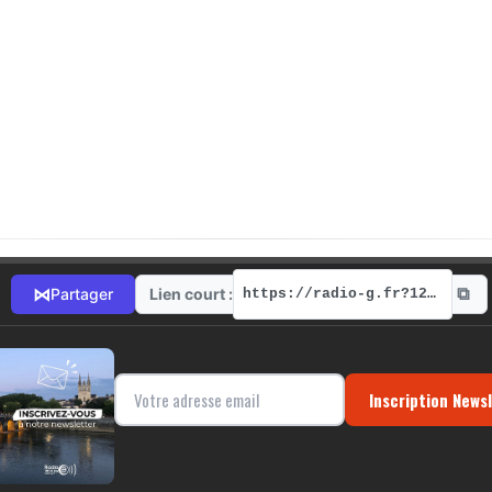
⧉
⋈
Lien court :
Partager
https://radio-g.fr?12411
Inscription News