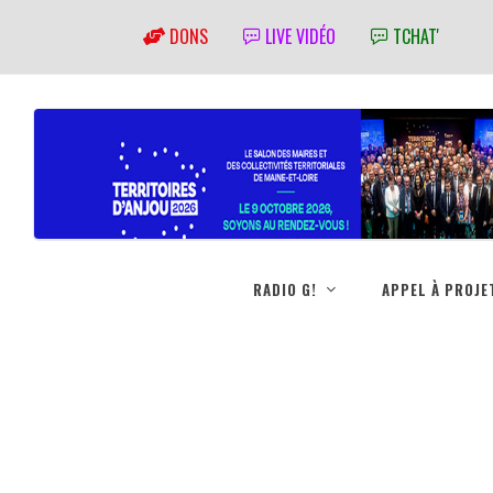
DONS
LIVE VIDÉO
TCHAT'
RADIO G!
APPEL À PROJE