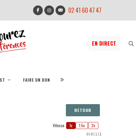
02 41 60 47 47
EN DIRECT
IST
FAIRE UN DON
RETOUR
Vitesse :
1x
1.5x
2x
0
|
0
|
1
|
1