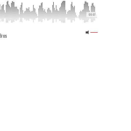
00:07
Bros