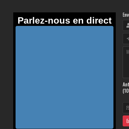
Env
Ant
(10
E