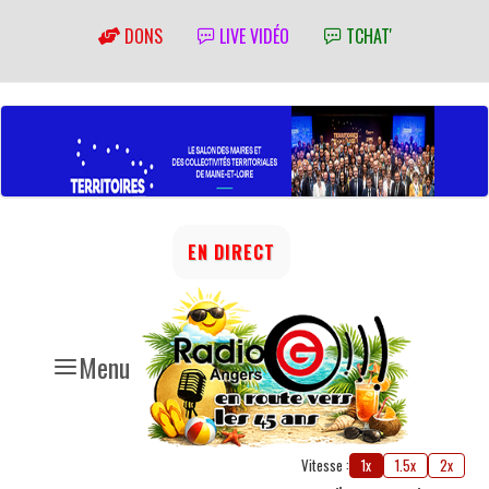
DONS
LIVE VIDÉO
TCHAT'
EN DIRECT
Menu
Vitesse :
1x
1.5x
2x