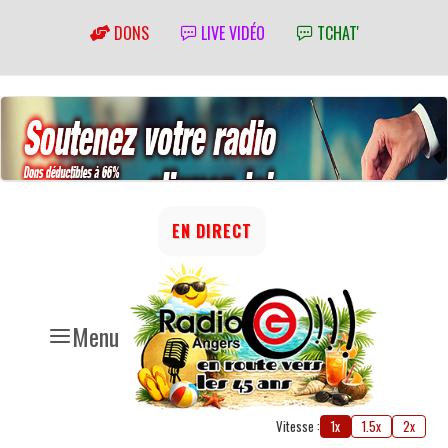
DONS
LIVE VIDÉO
TCHAT'
EN DIRECT
Menu
Vitesse :
1x
1.5x
2x