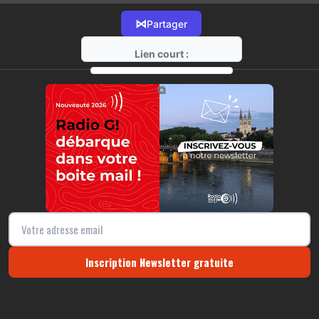
⋈
Partager
Lien court :
https://radio-g.fr?12394
⧉
Inscription Newsletter gratuite