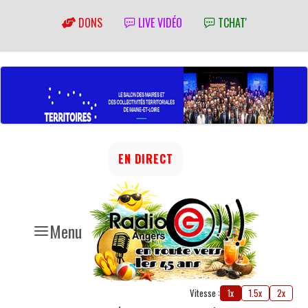
DONS
LIVE VIDÉO
TCHAT'
EN DIRECT
Menu
Vitesse :
1x
1.5x
2x