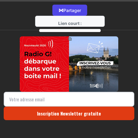
⋈
Partager
Lien court :
https://radio-g.fr?12389
⧉
Inscription Newsletter gratuite