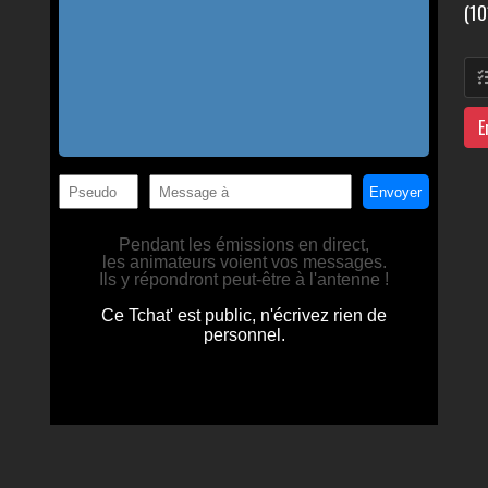
(10
E