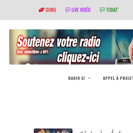
DONS
LIVE VIDÉO
TCHAT'
RADIO G!
APPEL À PROJE