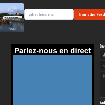
Inscription News
Env
Ant