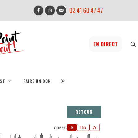
02 41 60 47 47
EN DIRECT
IST
FAIRE UN DON
RETOUR
Vitesse :
1x
1.5x
2x