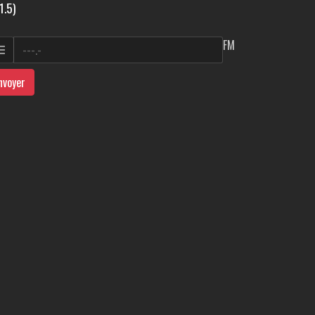
1.5)
FM
nvoyer