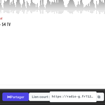
aal
- 54 TV
⧉
⋈
Lien court :
Partager
https://radio-g.fr?12388