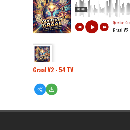
00:00
Question Gr
Graal V2 
Graal V2 - 54 TV