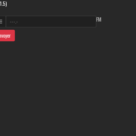
1.5)
FM
nvoyer