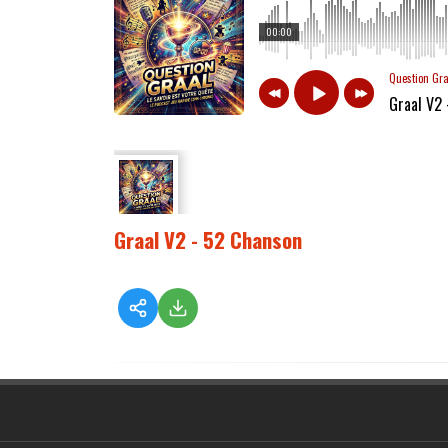
00:00
Question Gr
Graal V2
Graal V2 - 52 Chanson