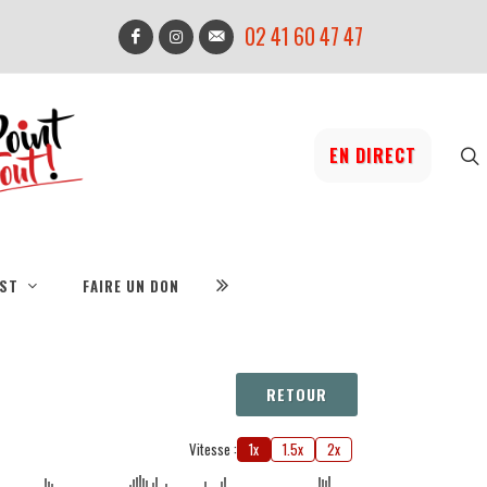
02 41 60 47 47
EN DIRECT
IST
FAIRE UN DON
RETOUR
Vitesse :
1x
1.5x
2x