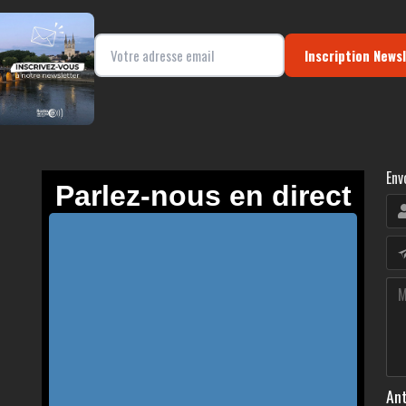
Inscription News
Env
Ant