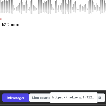
aal
 - 52 Chanson
⧉
⋈
Lien court :
Partager
https://radio-g.fr?12386