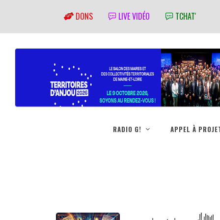
DONS
LIVE VIDÉO
TCHAT'
RADIO G!
APPEL À PROJE