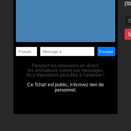
(10
E