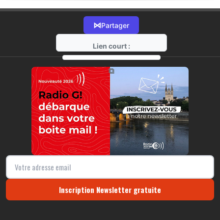
⋈
Partager
Lien court :
https://radio-g.fr?12385
⧉
Inscription Newsletter gratuite