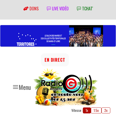
DONS
LIVE VIDÉO
TCHAT'
EN DIRECT
Menu
Vitesse :
1x
1.5x
2x