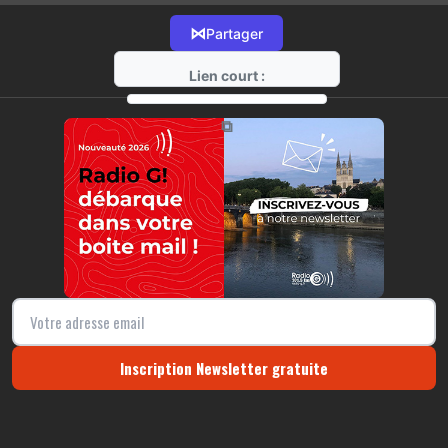
⋈
Partager
Lien court :
https://radio-g.fr?12383
⧉
Inscription Newsletter gratuite