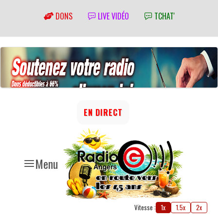
DONS
LIVE VIDÉO
TCHAT'
EN DIRECT
Menu
Vitesse :
1x
1.5x
2x