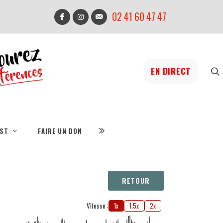
02 41 60 47 47
EN DIRECT
IST
FAIRE UN DON
RETOUR
Vitesse :
1x
1.5x
2x