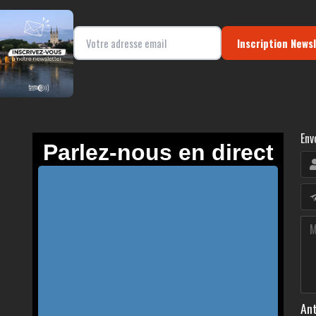
Inscription News
Env
Ant