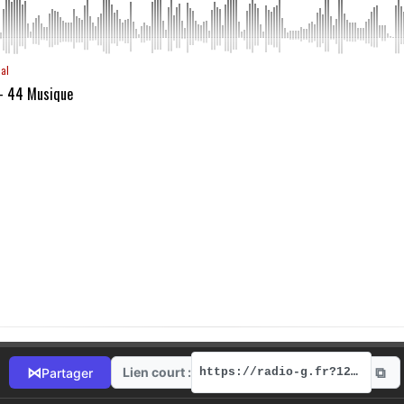
aal
 - 44 Musique
⧉
⋈
Lien court :
Partager
https://radio-g.fr?12263