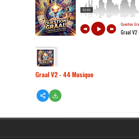
00:00
Question Gr
Graal V2
Graal V2 - 44 Musique