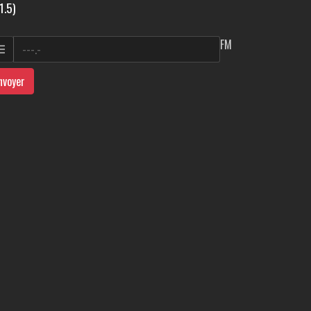
1.5)
FM
nvoyer