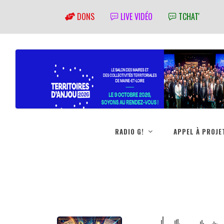
DONS
LIVE VIDÉO
TCHAT'
RADIO G!
APPEL À PROJE