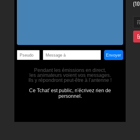
(10
E