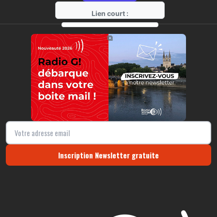
Lien court :
https://radio-g.fr?12082
⧉
Inscription Newsletter gratuite