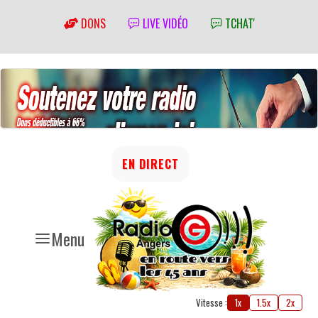
DONS
LIVE VIDÉO
TCHAT'
EN DIRECT
Menu
Vitesse :
1x
1.5x
2x