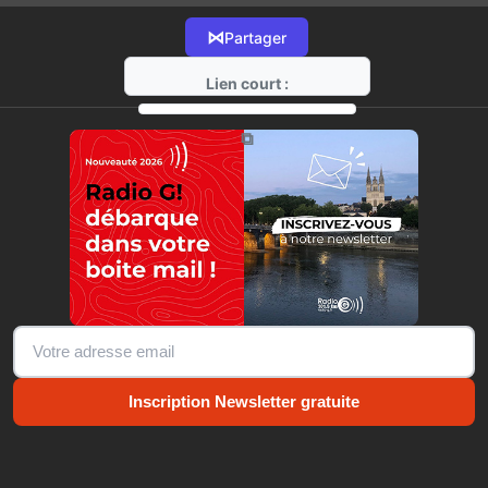
⋈
Partager
Lien court :
https://radio-g.fr?11644
⧉
Inscription Newsletter gratuite