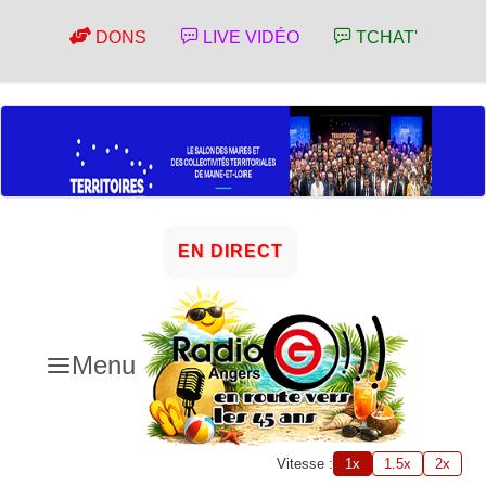
DONS
LIVE VIDÉO
TCHAT'
EN DIRECT
Menu
Vitesse :
1x
1.5x
2x