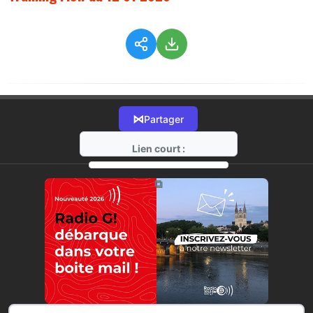
⋈
Partager
Lien court :
https://radio-g.fr?1150
⧉