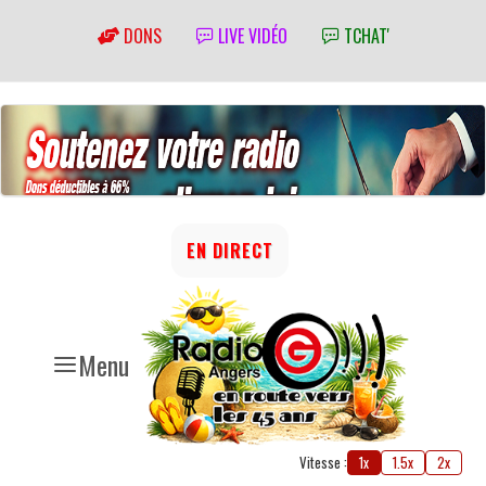
DONS
LIVE VIDÉO
TCHAT'
EN DIRECT
Menu
Vitesse :
1x
1.5x
2x