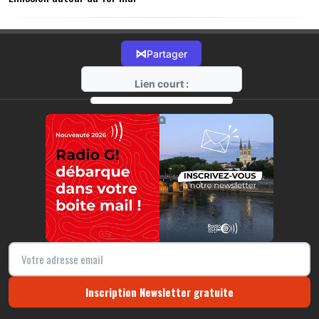
⋈
Partager
Lien court :
https://radio-g.fr?11430
⧉
Inscription Newsletter gratuite