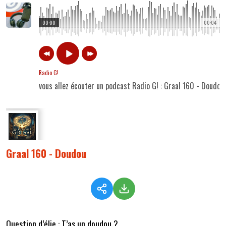
00:00
00:04
Radio G!
vous allez écouter un podcast Radio G! : Graal 160 - Doudou
Graal 160 - Doudou
Question d’élie : T’as un doudou ?