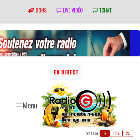
DONS
LIVE VIDÉO
TCHAT'
EN DIRECT
Menu
Vitesse :
1x
1.5x
2x