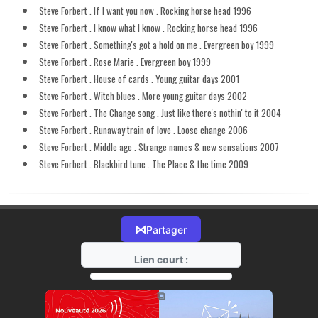
Steve Forbert . If I want you now . Rocking horse head 1996
Steve Forbert . I know what I know . Rocking horse head 1996
Steve Forbert . Something's got a hold on me . Evergreen boy 1999
Steve Forbert . Rose Marie . Evergreen boy 1999
Steve Forbert . House of cards . Young guitar days 2001
Steve Forbert . Witch blues . More young guitar days 2002
Steve Forbert . The Change song . Just like there's nothin' to it 2004
Steve Forbert . Runaway train of love . Loose change 2006
Steve Forbert . Middle age . Strange names & new sensations 2007
Steve Forbert . Blackbird tune . The Place & the time 2009
⋈
Partager
Lien court :
https://radio-g.fr?11171
⧉