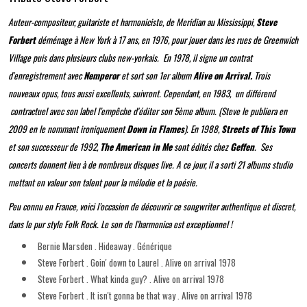
Auteur-compositeur, guitariste et harmoniciste, de Meridian au Mississippi,
Steve
Forbert
déménage à New York à 17 ans, en 1976, pour jouer dans les rues de Greenwich
Village puis dans plusieurs clubs new-yorkais. En 1978, il signe un contrat
d'enregistrement avec
Nemperor
et sort son 1er album
Alive on Arrival.
Trois
nouveaux opus, tous aussi excellents, suivront. Cependant, en 1983, un différend
contractuel avec son label l’empêche d'éditer son 5ème album. (Steve le publiera en
2009 en le nommant ironiquement
Down in Flames
). En 1988,
Streets of This Town
et son successeur de 1992,
The American in Me
sont édités chez
Geffen
. Ses
concerts donnent lieu à de nombreux disques live. A ce jour, il a sorti 21 albums studio
mettant en valeur son talent pour la mélodie et la poésie.
Peu connu en France, voici l’occasion de découvrir ce songwriter authentique et discret,
dans le pur style Folk Rock. Le son de l’harmonica est exceptionnel !
Bernie Marsden . Hideaway . Générique
Steve Forbert . Goin' down to Laurel . Alive on arrival 1978
Steve Forbert . What kinda guy? . Alive on arrival 1978
Steve Forbert . It isn't gonna be that way . Alive on arrival 1978