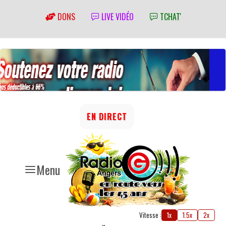
DONS
LIVE VIDÉO
TCHAT'
EN DIRECT
Menu
Vitesse :
1x
1.5x
2x