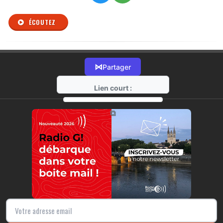
ÉCOUTEZ
⋈
Partager
Lien court :
https://radio-g.fr?r493
⧉