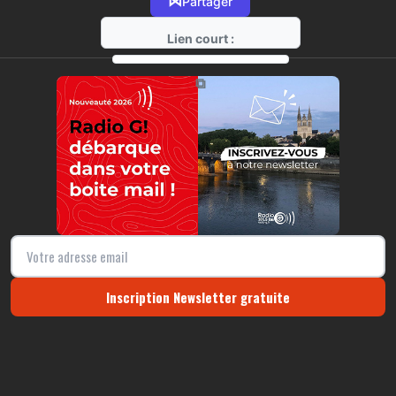
⋈
Partager
Lien court :
https://radio-g.fr?r173
⧉
Inscription Newsletter gratuite