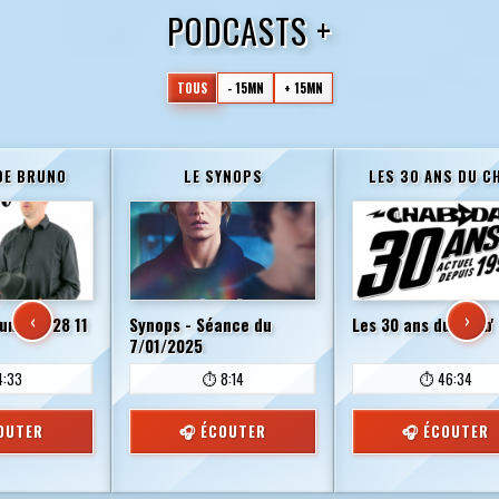
PODCASTS +
TOUS
- 15MN
+ 15MN
DE BRUNO
LE SYNOPS
LES 30 ANS DU CH
‹
›
runo du 28 11
Synops - Séance du
Les 30 ans du Chab'
7/01/2025
4:33
⏱️ 8:14
⏱️ 46:34
OUTER
🎧 ÉCOUTER
🎧 ÉCOUTER