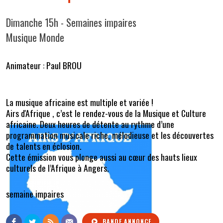
Dimanche 15h - Semaines impaires
Musique Monde
Animateur : Paul BROU
La musique africaine est multiple et variée !
Airs d'Afrique , c’est le rendez-vous de la Musique et Culture
africaine. Deux heures de détente au rythme d’une
programmation musicale riche, mélodieuse et les découvertes
de talents en éclosion.
Cette émission vous plonge aussi au cœur des hauts lieux
culturels de l’Afrique à Angers.
semaine impaires
BANDE ANNONCE